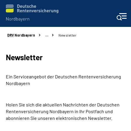
DRV
Nordbayern
…
Newsletter
Online-Services
Services
Newsletter
Beratung und Kontakt
Ein Serviceangebot der Deutschen Rentenversicherung
Nordbayern
Reha-Kliniken
Presse und Experten
Holen Sie sich die aktuellen Nachrichten der Deutschen
Rentenversicherung Nordbayern in Ihr Postfach und
abonnieren Sie unseren elektronischen Newsletter.
Karriere