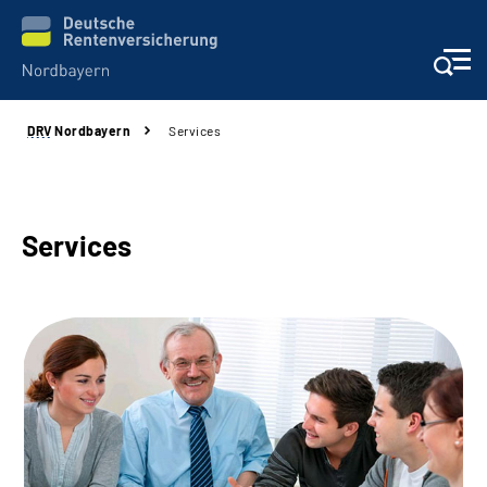
DRV
Nordbayern
Services
Online-Services
Services
Services
Beratung und Kontakt
Reha-Kliniken
Presse und Experten
Karriere