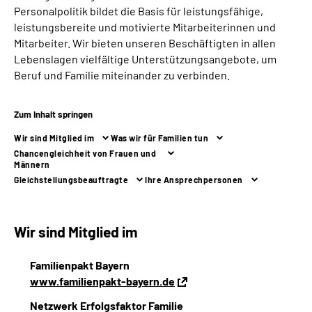
Über uns
Personalpolitik bildet die Basis für leistungsfähige,
leistungsbereite und motivierte Mitarbeiterinnen und
Mitarbeiter. Wir bieten unseren Beschäftigten in allen
Inhalte in Gebärdensprache (DGS)
Lebenslagen vielfältige Unterstützungsangebote, um
Beruf und Familie miteinander zu verbinden.
Leichte Sprache
Zum Inhalt springen
Suche
Wir sind Mitglied im
Was wir für Familien tun
Chancengleichheit von Frauen und
Männern
Gleichstellungs­beauftragte
Ihre Ansprechpersonen
Mein Kundenportal
Wir sind Mitglied im
Familienpakt Bayern
www.familienpakt-bayern.de
Netzwerk Erfolgsfaktor Familie