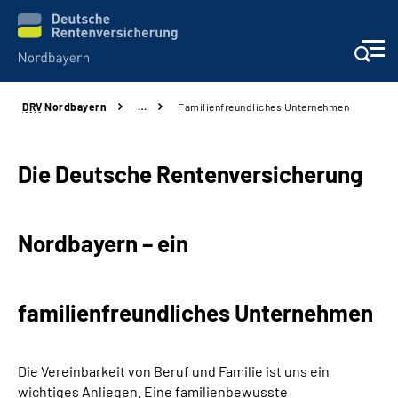
DRV
Nordbayern
…
Familienfreundliches Unternehmen
Online-Services
Services
Die Deutsche Rentenversicherung
Beratung und Kontakt
Nordbayern – ein
Reha-Kliniken
familienfreundliches Unternehmen
Presse und Experten
Karriere
Die Vereinbarkeit von Beruf und Familie ist uns ein
wichtiges Anliegen. Eine familienbewusste