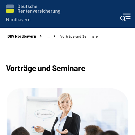
DRV
Nordbayern
…
Vorträge und Seminare
Online-Services
Services
Vorträge und Seminare
Beratung und Kontakt
Reha-Kliniken
Presse und Experten
Karriere