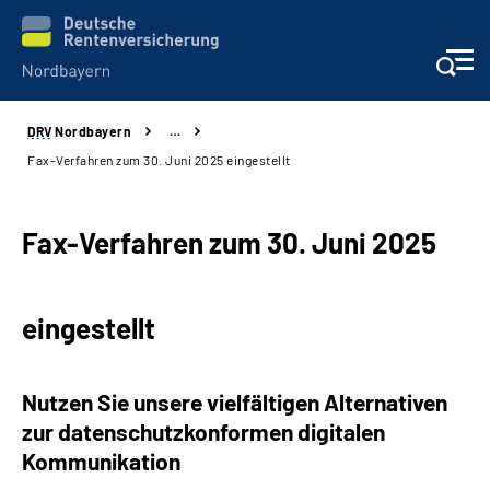
DRV
Nordbayern
…
Online-Services
Fax-Verfahren zum 30. Juni 2025 eingestellt
Services
Fax-Verfahren zum 30. Juni 2025
Beratung und Kontakt
eingestellt
Reha-Kliniken
Presse und Experten
Nutzen Sie unsere vielfältigen Alternativen
zur datenschutzkonformen digitalen
Karriere
Kommunikation