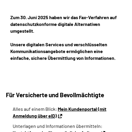
Über uns
Zum 30. Juni 2025 haben wir das Fax-Verfahren auf
Inhalte in Gebärdensprache (DGS)
datenschutzkonforme digitale Alternativen
umgestellt.
Leichte Sprache
Unsere digitalen Services und verschlüsselten
Kommunikationsangebote ermöglichen eine
Suche
einfache, sichere Übermittlung von Informationen.
Mein Kundenportal
Für Versicherte und Bevollmächtigte
Alles auf einem Blick:
Mein Kundenportal (mit
Anmeldung über
eID
)
Unterlagen und Informationen übermitteln: