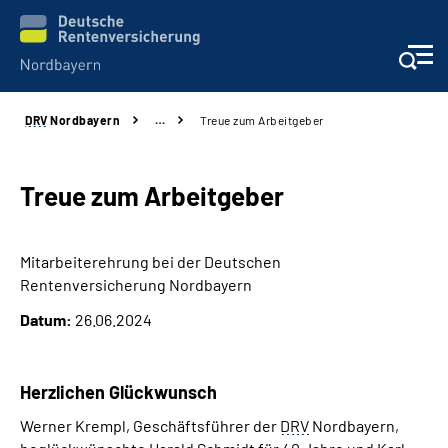
DRV
Nordbayern
…
Treue zum Arbeitgeber
Online-Services
Services
Treue zum Arbeitgeber
Beratung und Kontakt
Mitarbeiterehrung bei der Deutschen
Rentenversicherung Nordbayern
Reha-Kliniken
Datum:
26.06.2024
Presse und Experten
Herzlichen Glückwunsch
Karriere
Werner Krempl, Geschäftsführer der
DRV
Nordbayern,