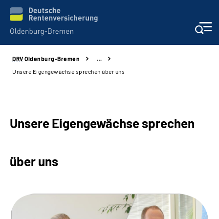
DRV
Oldenburg-Bremen
…
Services
Unsere Eigengewächse sprechen über uns
Beratung und Kontakt
Reha-Kliniken
Unsere Eigengewächse sprechen
Karriere
über uns
Presse
Über Uns