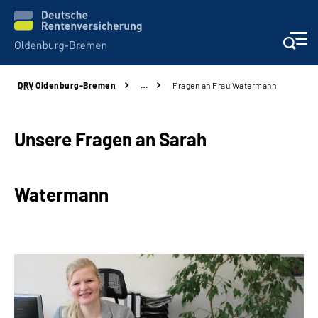
DRV
Oldenburg-Bremen
…
Fragen an Frau Watermann
Services
Beratung und Kontakt
Unsere Fragen an Sarah
Reha-Kliniken
Watermann
Karriere
Presse
Über Uns