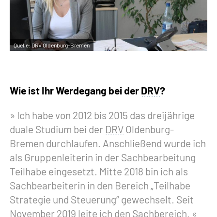
Inhalte in Gebärdensprache (DGS)
Leichte Sprache
Quelle:
DRV Oldenburg-Bremen
Suche
Wie ist Ihr Werdegang bei der
DRV
?
Mein Kundenportal
Ich habe von 2012 bis 2015 das dreijährige
duale Studium bei der
DRV
Oldenburg-
Bremen durchlaufen. Anschließend wurde ich
als Gruppenleiterin in der Sachbearbeitung
Teilhabe eingesetzt. Mitte 2018 bin ich als
Sachbearbeiterin in den Bereich „Teilhabe
Strategie und Steuerung“ gewechselt. Seit
November 2019 leite ich den Sachbereich.