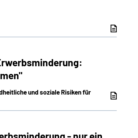
"Erwerbsminderung:
remen"
itliche und soziale Risiken für
erbsminderung - nur ein