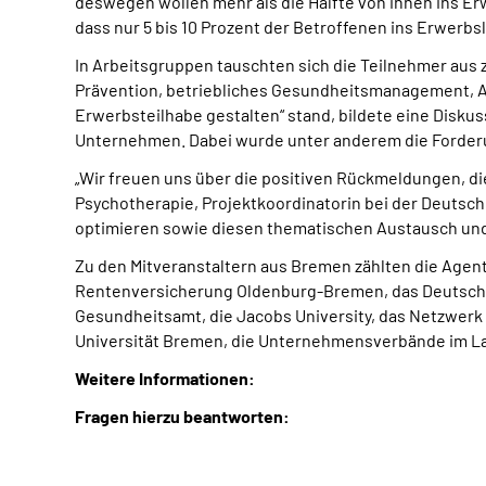
deswegen wollen mehr als die Hälfte von ihnen ins E
dass nur 5 bis 10 Prozent der Betroffenen ins Erwerb
In Arbeitsgruppen tauschten sich die Teilnehmer aus 
Prävention, betriebliches Gesundheitsmanagement, Arb
Erwerbsteilhabe gestalten“ stand, bildete eine Disku
Unternehmen. Dabei wurde unter anderem die Forder
„Wir freuen uns über die positiven Rückmeldungen, die
Psychotherapie, Projektkoordinatorin bei der Deutsc
optimieren sowie diesen thematischen Austausch und 
Zu den Mitveranstaltern aus Bremen zählten die Agent
Rentenversicherung Oldenburg-Bremen, das Deutsche Z
Gesundheitsamt, die Jacobs University, das Netzwerk 
Universität Bremen, die Unternehmensverbände im 
Weitere Informationen:
Fragen hierzu beantworten: