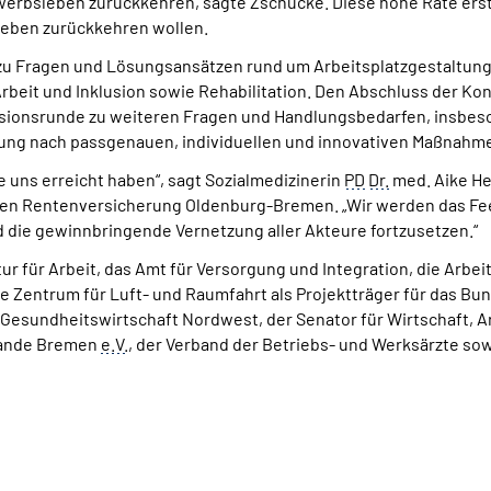
rwerbsleben zurückkehren, sagte Zschucke. Diese hohe Rate erst
sleben zurückkehren wollen.
zu Fragen und Lösungsansätzen rund um Arbeitsplatzgestaltung,
eit und Inklusion sowie Rehabilitation. Den Abschluss der Konf
ssionsrunde zu weiteren Fragen und Handlungsbedarfen, insbeso
ung nach passgenauen, individuellen und innovativen Maßnahm
 uns erreicht haben“, sagt Sozialmedizinerin
PD
Dr.
med. Aike He
hen Rentenversicherung Oldenburg-Bremen. „Wir werden das Fee
die gewinnbringende Vernetzung aller Akteure fortzusetzen.“
ur für Arbeit, das Amt für Versorgung und Integration, die Arb
entrum für Luft- und Raumfahrt als Projektträger für das Bun
Gesundheitswirtschaft Nordwest, der Senator für Wirtschaft, Ar
Lande Bremen
e.V.
, der Verband der Betriebs- und Werksärzte sow