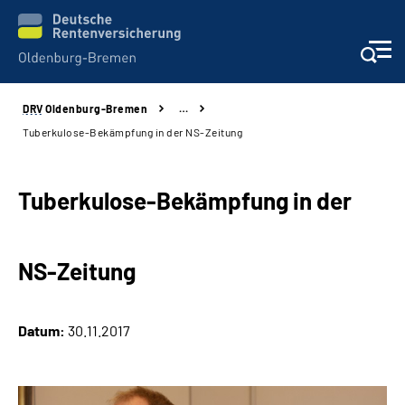
DRV
Oldenburg-Bremen
…
Services
Tuberkulose-Bekämpfung in der NS-Zeitung
Beratung und Kontakt
Tuberkulose-Bekämpfung in der
Reha-Kliniken
NS-Zeitung
Karriere
Presse
Datum:
30.11.2017
Über Uns