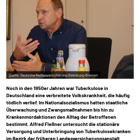
Inhalte in Gebärdensprache (DGS)
Leichte Sprache
Suche
Mein Kundenportal
Quelle:
Deutsche Rentenversicherung Oldenburg-Bremen
Noch in den 1950er Jahren war Tuberkulose in
Deutschland eine verbreitete Volkskrankheit, die häufig
tödlich verlief. Im Nationalsozialismus hatten staatliche
Überwachung und Zwangsmaßnahmen bis hin zu
Krankenmordaktionen den Alltag der Betroffenen
bestimmt. Alfred Fleßner untersucht die stationäre
Versorgung und Unterbringung von Tuberkulosekranken
im Bezirk der früheren Landesversicherungsanstalt