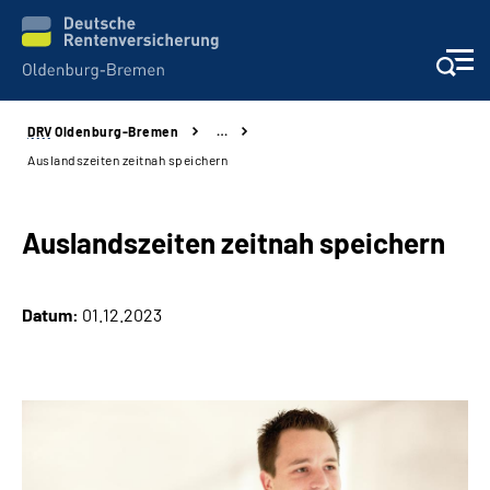
DRV
Oldenburg-Bremen
…
Services
Auslandszeiten zeitnah speichern
Beratung und Kontakt
Auslandszeiten zeitnah speichern
Reha-Kliniken
Datum:
01.12.2023
Karriere
Presse
Über Uns