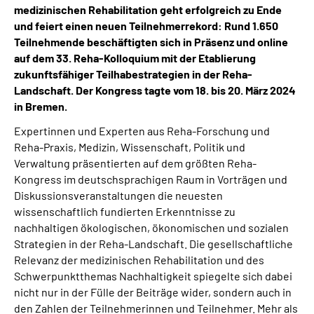
medizinischen Rehabilitation geht erfolgreich zu Ende
Inhalte in Gebärdensprache (DGS)
und feiert einen neuen Teilnehmerrekord: Rund 1.650
Teilnehmende beschäftigten sich in Präsenz und online
Leichte Sprache
auf dem 33. Reha-Kolloquium mit der Etablierung
zukunftsfähiger Teilhabestrategien in der Reha-
Suche
Landschaft.
Der Kongress tagte
vom 18. bis 20. März 2024
in Bremen.
Expertinnen und Experten aus Reha-Forschung und
Reha-Praxis, Medizin, Wissenschaft, Politik und
Mein Kundenportal
Verwaltung präsentierten auf dem größten Reha-
Kongress im deutschsprachigen Raum in Vorträgen und
Diskussionsveranstaltungen die neuesten
wissenschaftlich fundierten Erkenntnisse zu
nachhaltigen ökologischen, ökonomischen und sozialen
Strategien in der Reha-Landschaft. Die gesellschaftliche
Relevanz der medizinischen Rehabilitation und des
Schwerpunktthemas Nachhaltigkeit spiegelte sich dabei
nicht nur in der Fülle der Beiträge wider, sondern auch in
den Zahlen der Teilnehmerinnen und Teilnehmer. Mehr als