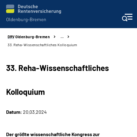
DRV
Oldenburg-Bremen
…
Services
33. Reha-Wissenschaftliches Kolloquium
Beratung und Kontakt
33. Reha-Wissenschaftliches
Reha-Kliniken
Kolloquium
Karriere
Presse
Datum:
20.03.2024
Über Uns
Der größte wissenschaftliche Kongress zur