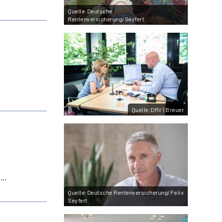
Quelle:Deutsche
Rentenversicherung/Seyfert
Quelle:DRV | Breuer
..
Quelle:Deutsche Rentenversicherung/Felix
Seyfert