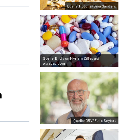
Quelle:Fotolia/Gina Sanders
Quelle:Bild von Myriam Zilles auf
pixabay.com
n
Quelle:DRV/Felix Seyfert