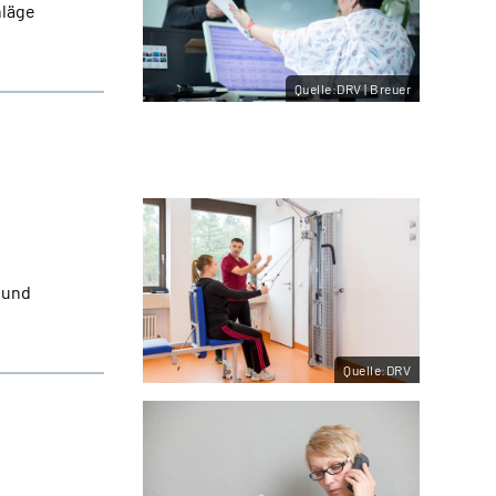
hläge
Quelle:DRV | Breuer
 und
Quelle:DRV