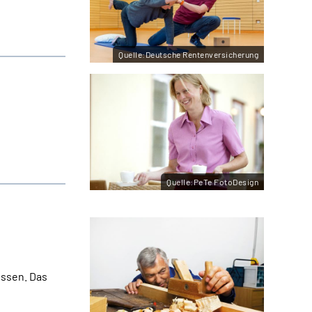
Quelle:Deutsche Rentenversicherung
Quelle:PeTe FotoDesign
üssen. Das