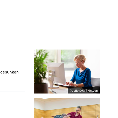
. gesunken
Quelle:DRV | Hützen