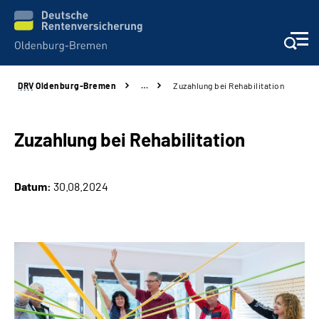
DRV
Oldenburg-Bremen
…
Zuzahlung bei Rehabilitation
Services
Beratung und Kontakt
Zuzahlung bei Rehabilitation
Reha-Kliniken
Datum:
30.08.2024
Karriere
Presse
Über Uns