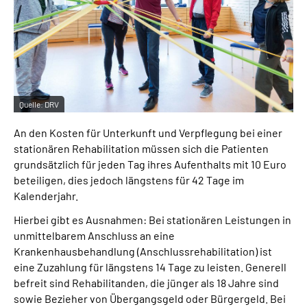
Inhalte in Gebärdensprache (DGS)
Leichte Sprache
Suche
Quelle:
DRV
An den Kosten für Unterkunft und Verpflegung bei einer
Mein Kundenportal
stationären Rehabilitation müssen sich die Patienten
grundsätzlich für jeden Tag ihres Aufenthalts mit 10 Euro
beteiligen, dies jedoch längstens für 42 Tage im
Kalenderjahr.
Hierbei gibt es Ausnahmen: Bei stationären Leistungen in
unmittelbarem Anschluss an eine
Krankenhausbehandlung (Anschlussrehabilitation) ist
eine Zuzahlung für längstens 14 Tage zu leisten. Generell
befreit sind Rehabilitanden, die jünger als 18 Jahre sind
sowie Bezieher von Übergangsgeld oder Bürgergeld. Bei