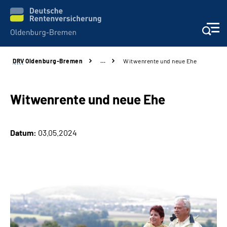
DRV
Oldenburg-Bremen
…
Witwenrente und neue Ehe
Services
Beratung und Kontakt
Witwenrente und neue Ehe
Reha-Kliniken
Datum:
03.05.2024
Karriere
Presse
Über Uns