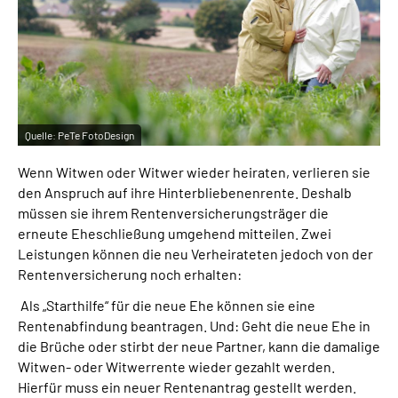
Inhalte in Gebärdensprache (DGS)
Leichte Sprache
Suche
Quelle:
PeTe FotoDesign
Wenn Witwen oder Witwer wieder heiraten, verlieren sie
Mein Kundenportal
den Anspruch auf ihre Hinterbliebenenrente. Deshalb
müssen sie ihrem Rentenversicherungsträger die
erneute Eheschließung umgehend mitteilen. Zwei
Leistungen können die neu Verheirateten jedoch von der
Rentenversicherung noch erhalten:
Als „Starthilfe“ für die neue Ehe können sie eine
Rentenabfindung beantragen. Und: Geht die neue Ehe in
die Brüche oder stirbt der neue Partner, kann die damalige
Witwen- oder Witwerrente wieder gezahlt werden.
Hierfür muss ein neuer Rentenantrag gestellt werden.