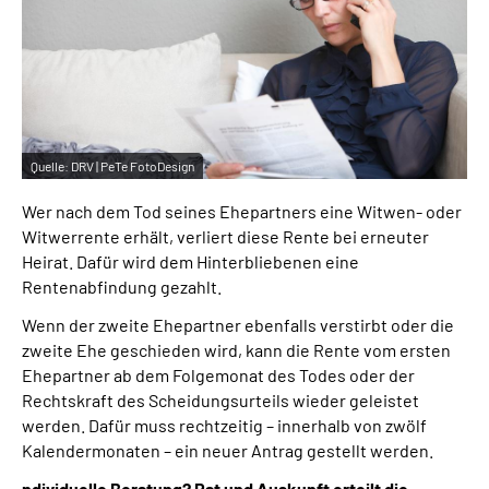
Inhalte in Gebärdensprache (DGS)
Leichte Sprache
Suche
Quelle:
DRV | PeTe FotoDesign
Wer nach dem Tod seines Ehepartners eine Witwen- oder
Mein Kundenportal
Witwerrente erhält, verliert diese Rente bei erneuter
Heirat. Dafür wird dem Hinterbliebenen eine
Rentenabfindung gezahlt.
Wenn der zweite Ehepartner ebenfalls verstirbt oder die
zweite Ehe geschieden wird, kann die Rente vom ersten
Ehepartner ab dem Folgemonat des Todes oder der
Rechtskraft des Scheidungsurteils wieder geleistet
werden. Dafür muss rechtzeitig – innerhalb von zwölf
Kalendermonaten – ein neuer Antrag gestellt werden.
ndividuelle Beratung? Rat und Auskunft erteilt die