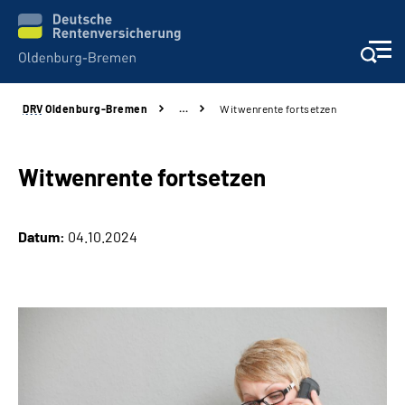
DRV
Oldenburg-Bremen
…
Witwenrente fortsetzen
Services
Beratung und Kontakt
Witwenrente fortsetzen
Reha-Kliniken
Datum:
04.10.2024
Karriere
Presse
Über Uns