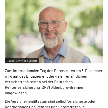
Inhalte in Gebärdensprache (DGS)
Leichte Sprache
Suche
Mein Kundenportal
Quelle:
DRV/Felix Seyfert
Zum internationalen Tag des Ehrenamtes am 5. Dezember
wird auf das Engagement der 42 ehrenamtlichen
Versichertenältesten bei der Deutschen
Rentenversicherung (DRV) Oldenburg-Bremen
hingewiesen.
Die Versichertenältesten sind selbst Versicherte oder
Rentnerinnen und Rentner und unterstützen in