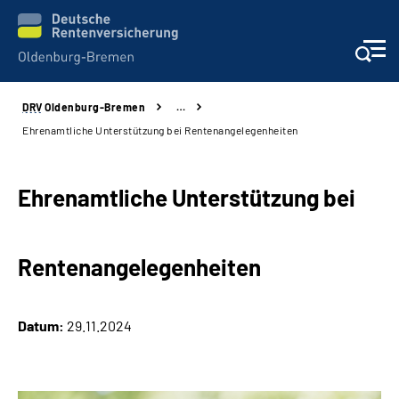
DRV
Oldenburg-Bremen
…
Services
Ehrenamtliche Unterstützung bei Rentenangelegenheiten
Beratung und Kontakt
Ehrenamtliche Unterstützung bei
Reha-Kliniken
Rentenangelegenheiten
Karriere
Presse
Datum:
29.11.2024
Über Uns