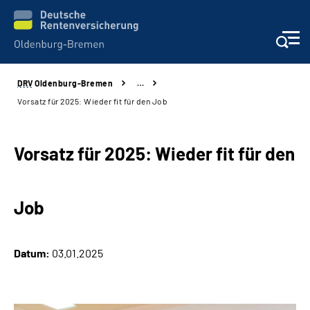
DRV
Oldenburg-Bremen
…
Services
Vorsatz für 2025: Wieder fit für den Job
Beratung und Kontakt
Vorsatz für 2025: Wieder fit für den
Reha-Kliniken
Job
Karriere
Presse
Datum:
03.01.2025
Über Uns