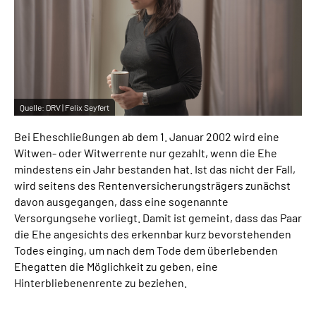
Inhalte in Gebärdensprache (DGS)
Leichte Sprache
Suche
Quelle:
DRV | Felix Seyfert
Bei Eheschließungen ab dem 1. Januar 2002 wird eine
Mein Kundenportal
Witwen- oder Witwerrente nur gezahlt, wenn die Ehe
mindestens ein Jahr bestanden hat. Ist das nicht der Fall,
wird seitens des Rentenversicherungsträgers zunächst
davon ausgegangen, dass eine sogenannte
Versorgungsehe vorliegt. Damit ist gemeint, dass das Paar
die Ehe angesichts des erkennbar kurz bevorstehenden
Todes einging, um nach dem Tode dem überlebenden
Ehegatten die Möglichkeit zu geben, eine
Hinterbliebenenrente zu beziehen.