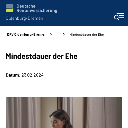
DRV
Oldenburg-Bremen
…
Mindestdauer der Ehe
Services
Beratung und Kontakt
Mindestdauer der Ehe
Reha-Kliniken
Datum:
23.02.2024
Karriere
Presse
Über Uns