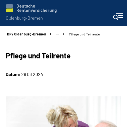
DRV
Oldenburg-Bremen
…
Pflege und Teilrente
Services
Beratung und Kontakt
Pflege und Teilrente
Reha-Kliniken
Datum:
28.06.2024
Karriere
Presse
Über Uns