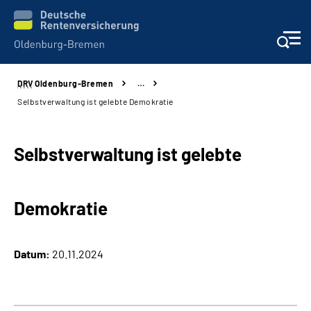
DRV
Oldenburg-Bremen
…
Services
Selbstverwaltung ist gelebte Demokratie
Beratung und Kontakt
Selbstverwaltung ist gelebte
Reha-Kliniken
Demokratie
Karriere
Presse
Datum:
20.11.2024
Über Uns