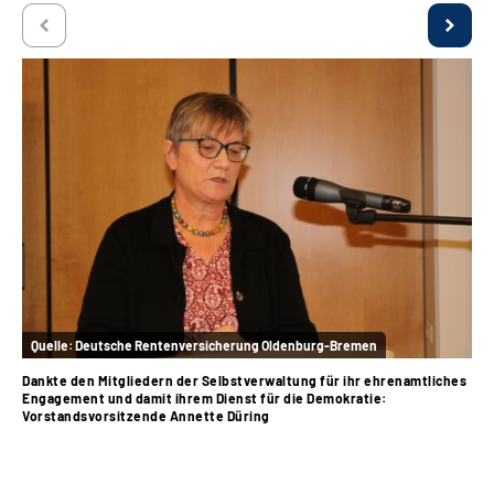
Inhalte in Gebärdensprache (DGS)
Leichte Sprache
Suche
Mein Kundenportal
Quelle:
Deutsche Rentenversicherung Oldenburg-Bremen
Qu
Dankte den Mitgliedern der Selbstverwaltung für ihr ehrenamtliches
Set
Engagement und damit ihrem Dienst für die Demokratie:
The
Vorstandsvorsitzende Annette Düring