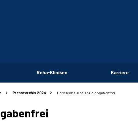
Reha-Kliniken
Karriere
n
Pressearchiv 2024
Ferienjobs sind sozialabgabenfrei
bgabenfrei