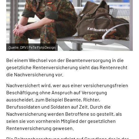
Inhalte in Gebärdensprache (DGS)
Leichte Sprache
Suche
Quelle:
DRV | PeTe FotoDesign
Bei einem Wechsel von der Beamtenversorgung in die
Mein Kundenportal
gesetzliche Rentenversicherung sieht das Rentenrecht
die Nachversicherung vor.
Nachversichert wird, wer aus einer versicherungsfreien
Beschäftigung ohne Anspruch auf Versorgung
ausscheidet, zum Beispiel Beamte, Richter,
Berufssoldaten und Soldaten auf Zeit. Durch die
Nachversicherung werden Betroffene so gestellt, als
seien sie von vornherein Mitglied der gesetzlichen
Rentenversicherung gewesen.
Die Beitragsberechnung erfolgt auf Grundlage der in der