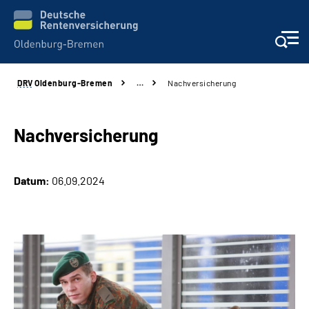
DRV
Oldenburg-Bremen
…
Nachversicherung
Services
Beratung und Kontakt
Nachversicherung
Reha-Kliniken
Datum:
06.09.2024
Karriere
Presse
Über Uns