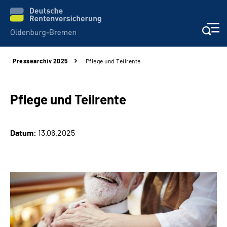
Pressearchiv 2025
Pflege und Teilrente
Services
Beratung und Kontakt
Pflege und Teilrente
Reha-Kliniken
Datum:
13.06.2025
Karriere
Presse
Über Uns