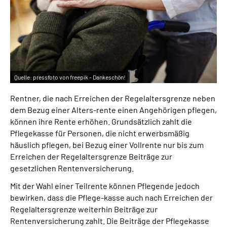
Inhalte in Gebärdensprache (DGS)
Leichte Sprache
Suche
Quelle:
pressfoto von freepik - Dankeschön!
Rentner, die nach Erreichen der Regelaltersgrenze neben
Mein Kundenportal
dem Bezug einer Alters-rente einen Angehörigen pflegen,
können ihre Rente erhöhen. Grundsätzlich zahlt die
Pflegekasse für Personen, die nicht erwerbsmäßig
häuslich pflegen, bei Bezug einer Vollrente nur bis zum
Erreichen der Regelaltersgrenze Beiträge zur
gesetzlichen Rentenversicherung.
Mit der Wahl einer Teilrente können Pflegende jedoch
bewirken, dass die Pflege-kasse auch nach Erreichen der
Regelaltersgrenze weiterhin Beiträge zur
Rentenversicherung zahlt. Die Beiträge der Pflegekasse