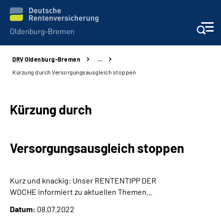
DRV
Oldenburg-Bremen
…
Services
Kürzung durch Versorgungsausgleich stoppen
Beratung und Kontakt
Kürzung durch
Reha-Kliniken
Versorgungsausgleich stoppen
Karriere
Presse
Kurz und knackig: Unser RENTENTIPP DER
WOCHE informiert zu aktuellen Themen...
Über Uns
Datum:
08.07.2022