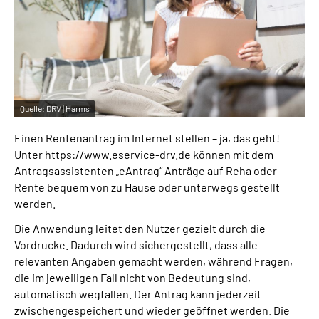
Inhalte in Gebärdensprache (DGS)
Leichte Sprache
Suche
Quelle:
DRV | Harms
Einen Rentenantrag im Internet stellen – ja, das geht!
Mein Kundenportal
Unter https://www.eservice-drv.de können mit dem
Antragsassistenten „eAntrag“ Anträge auf Reha oder
Rente bequem von zu Hause oder unterwegs gestellt
werden.
Die Anwendung leitet den Nutzer gezielt durch die
Vordrucke. Dadurch wird sichergestellt, dass alle
relevanten Angaben gemacht werden, während Fragen,
die im jeweiligen Fall nicht von Bedeutung sind,
automatisch wegfallen. Der Antrag kann jederzeit
zwischengespeichert und wieder geöffnet werden. Die