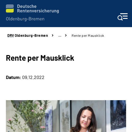
DRV
Oldenburg-Bremen
…
Rente per Mausklick
Services
Beratung und Kontakt
Rente per Mausklick
Reha-Kliniken
Datum:
09.12.2022
Karriere
Presse
Über Uns