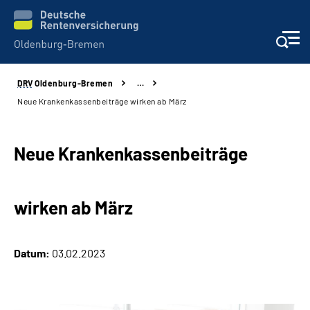
DRV
Oldenburg-Bremen
…
Services
Neue Krankenkassenbeiträge wirken ab März
Beratung und Kontakt
Neue Krankenkassenbeiträge
Reha-Kliniken
wirken ab März
Karriere
Presse
Datum:
03.02.2023
Über Uns