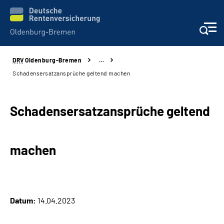
DRV
Oldenburg-Bremen
…
Services
Schadensersatzansprüche geltend machen
Beratung und Kontakt
Schadensersatzansprüche geltend
Reha-Kliniken
machen
Karriere
Presse
Datum:
14.04.2023
Über Uns