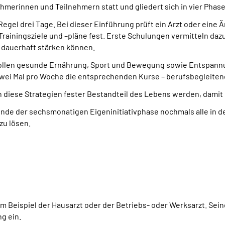
ehmerinnen und Teilnehmern statt und gliedert sich in vier Phas
r Regel drei Tage. Bei dieser Einführung prüft ein Arzt oder ei
rainingsziele und –pläne fest. Erste Schulungen vermitteln da
dauerhaft stärken können.
ollen gesunde Ernährung, Sport und Bewegung sowie Entspannun
zwei Mal pro Woche die entsprechenden Kurse – berufsbegleitend
n diese Strategien fester Bestandteil des Lebens werden, damit 
nde der sechsmonatigen Eigeninitiativphase nochmals alle in de
zu lösen.
m Beispiel der Hausarzt oder der Betriebs- oder Werksarzt. Sei
g ein.