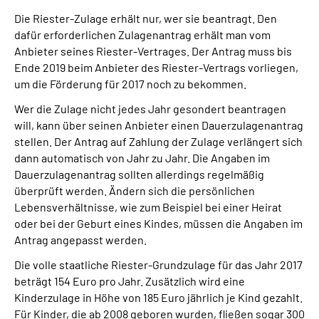
Presse
Die Riester-Zulage erhält nur, wer sie beantragt. Den
dafür erforderlichen Zulagenantrag erhält man vom
Inhalte in Gebärdensprache (DGS)
Anbieter seines Riester-Vertrages. Der Antrag muss bis
Ende 2019 beim Anbieter des Riester-Vertrags vorliegen,
um die Förderung für 2017 noch zu bekommen.
Leichte Sprache
Wer die Zulage nicht jedes Jahr gesondert beantragen
will, kann über seinen Anbieter einen Dauerzulagenantrag
Suche
stellen. Der Antrag auf Zahlung der Zulage verlängert sich
dann automatisch von Jahr zu Jahr. Die Angaben im
Dauerzulagenantrag sollten allerdings regelmäßig
Mein Kundenportal
überprüft werden. Ändern sich die persönlichen
Lebensverhältnisse, wie zum Beispiel bei einer Heirat
oder bei der Geburt eines Kindes, müssen die Angaben im
Antrag angepasst werden.
Die volle staatliche Riester-Grundzulage für das Jahr 2017
beträgt 154 Euro pro Jahr. Zusätzlich wird eine
Kinderzulage in Höhe von 185 Euro jährlich je Kind gezahlt.
Für Kinder, die ab 2008 geboren wurden, fließen sogar 300