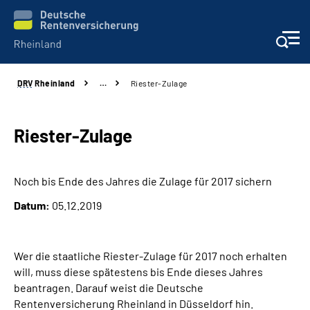
DRV
Rheinland
…
Riester-Zulage
Aktuelles
Beratung und Kontakt
Riester-Zulage
Online-Services
Noch bis Ende des Jahres die Zulage für 2017 sichern
Datum:
05.12.2019
Klinikverbund
Karriere
Wer die staatliche Riester-Zulage für 2017 noch erhalten
will, muss diese spätestens bis Ende dieses Jahres
Über uns
beantragen. Darauf weist die Deutsche
Rentenversicherung Rheinland in Düsseldorf hin.