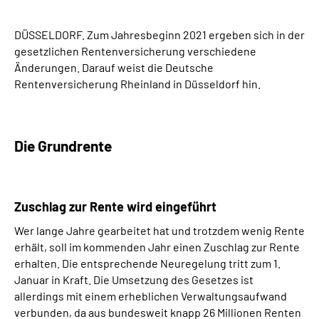
Presse
DÜSSELDORF. Zum Jahresbeginn 2021 ergeben sich in der
Inhalte in Gebärdensprache (DGS)
gesetzlichen Rentenversicherung verschiedene
Änderungen. Darauf weist die Deutsche
Rentenversicherung Rheinland in Düsseldorf hin.
Leichte Sprache
Suche
Die Grundrente
Mein Kundenportal
Zuschlag zur Rente wird eingeführt
Wer lange Jahre gearbeitet hat und trotzdem wenig Rente
erhält, soll im kommenden Jahr einen Zuschlag zur Rente
erhalten. Die entsprechende Neuregelung tritt zum 1.
Januar in Kraft. Die Umsetzung des Gesetzes ist
allerdings mit einem erheblichen Verwaltungsaufwand
verbunden, da aus bundesweit knapp 26 Millionen Renten