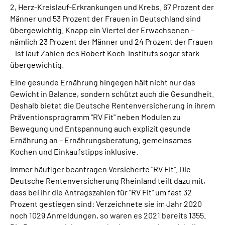
2, Herz-Kreislauf-Erkrankungen und Krebs. 67 Prozent der
Presse
Männer und 53 Prozent der Frauen in Deutschland sind
übergewichtig. Knapp ein Viertel der Erwachsenen –
Inhalte in Gebärdensprache (DGS)
nämlich 23 Prozent der Männer und 24 Prozent der Frauen
– ist laut Zahlen des Robert Koch-Instituts sogar stark
Leichte Sprache
übergewichtig.
Eine gesunde Ernährung hingegen hält nicht nur das
Suche
Gewicht in Balance, sondern schützt auch die Gesundheit.
Deshalb bietet die Deutsche Rentenversicherung in ihrem
Präventionsprogramm "RV Fit" neben Modulen zu
Bewegung und Entspannung auch explizit gesunde
Mein Kundenportal
Ernährung an – Ernährungsberatung, gemeinsames
Kochen und Einkaufstipps inklusive.
Immer häufiger beantragen Versicherte "RV Fit". Die
Deutsche Rentenversicherung Rheinland teilt dazu mit,
dass bei ihr die Antragszahlen für "RV Fit" um fast 32
Prozent gestiegen sind: Verzeichnete sie im Jahr 2020
noch 1029 Anmeldungen, so waren es 2021 bereits 1355.