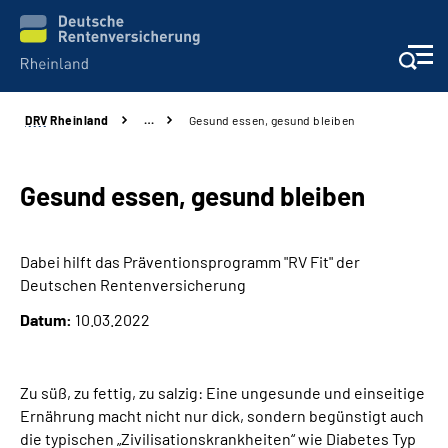
DRV
Rheinland
…
Gesund essen, gesund bleiben
Aktuelles
Beratung und Kontakt
Gesund essen, gesund bleiben
Online-Services
Dabei hilft das Präventionsprogramm "RV Fit" der
Deutschen Rentenversicherung
Klinikverbund
Datum:
10.03.2022
Karriere
Zu süß, zu fettig, zu salzig: Eine ungesunde und einseitige
Über uns
Ernährung macht nicht nur dick, sondern begünstigt auch
die typischen „Zivilisationskrankheiten“ wie Diabetes Typ