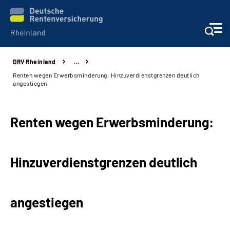
DRV
Rheinland
…
Aktuelles
Renten wegen Erwerbsminderung: Hinzuverdienstgrenzen deutlich
angestiegen
Beratung und Kontakt
Renten wegen Erwerbsminderung:
Online-Services
Klinikverbund
Hinzuverdienstgrenzen deutlich
Karriere
angestiegen
Über uns