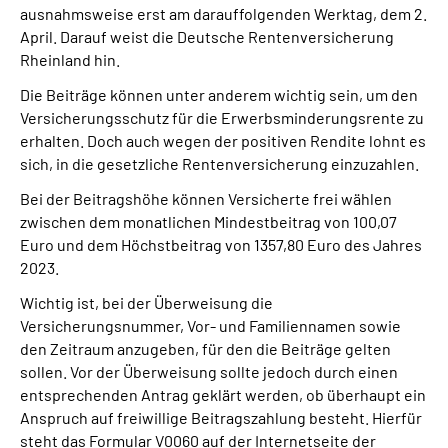
ausnahmsweise erst am darauffolgenden Werktag, dem 2.
Presse
April. Darauf weist die Deutsche Rentenversicherung
Rheinland hin.
Inhalte in Gebärdensprache (DGS)
Die Beiträge können unter anderem wichtig sein, um den
Versicherungsschutz für die Erwerbsminderungsrente zu
Leichte Sprache
erhalten. Doch auch wegen der positiven Rendite lohnt es
sich, in die gesetzliche Rentenversicherung einzuzahlen.
Suche
Bei der Beitragshöhe können Versicherte frei wählen
zwischen dem monatlichen Mindestbeitrag von 100,07
Euro und dem Höchstbeitrag von 1357,80 Euro des Jahres
Mein Kundenportal
2023.
Wichtig ist, bei der Überweisung die
Versicherungsnummer, Vor- und Familiennamen sowie
den Zeitraum anzugeben, für den die Beiträge gelten
sollen. Vor der Überweisung sollte jedoch durch einen
entsprechenden Antrag geklärt werden, ob überhaupt ein
Anspruch auf freiwillige Beitragszahlung besteht. Hierfür
steht das Formular V0060 auf der Internetseite der