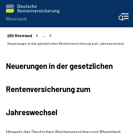
DRV
Rheinland
…
Aktuelles
Neuerungen in der gesetzlichen Rentenversicherung zum Jahreswechsel
Beratung und Kontakt
Neuerungen in der gesetzlichen
Online-Services
Rentenversicherung zum
Klinikverbund
Karriere
Jahreswechsel
Über uns
Hinweis der Deutschen Rentenversicherung Rheinland