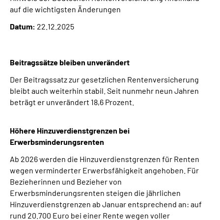
Presse
auf die wichtigsten Änderungen
Datum:
22.12.2025
Inhalte in Gebärdensprache (DGS)
Leichte Sprache
Beitragssätze bleiben unverändert
Der Beitragssatz zur gesetzlichen Rentenversicherung
Suche
bleibt auch weiterhin stabil. Seit nunmehr neun Jahren
beträgt er unverändert 18,6 Prozent.
Höhere Hinzuverdienstgrenzen bei
Mein Kundenportal
Erwerbsminderungsrenten
Ab 2026 werden die Hinzuverdienstgrenzen für Renten
wegen verminderter Erwerbsfähigkeit angehoben. Für
Bezieherinnen und Bezieher von
Erwerbsminderungsrenten steigen die jährlichen
Hinzuverdienstgrenzen ab Januar entsprechend an: auf
rund 20.700 Euro bei einer Rente wegen voller