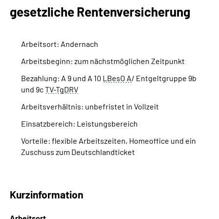
Inhalte in Gebärdensprache (DGS)
gesetzliche Rentenversicherung
Leichte Sprache
Arbeitsort: Andernach
Suche
Arbeitsbeginn: zum nächstmöglichen Zeitpunkt
Bezahlung: A 9 und A 10
LBesO A
/ Entgeltgruppe 9b
und 9c
TV-TgDRV
Mein Kundenportal
Arbeitsverhältnis: unbefristet in Vollzeit
Einsatzbereich: Leistungsbereich
Vorteile: flexible Arbeitszeiten,
Homeoffice
und ein
Zuschuss zum Deutschlandticket
Kurzinformation
Arbeitsort