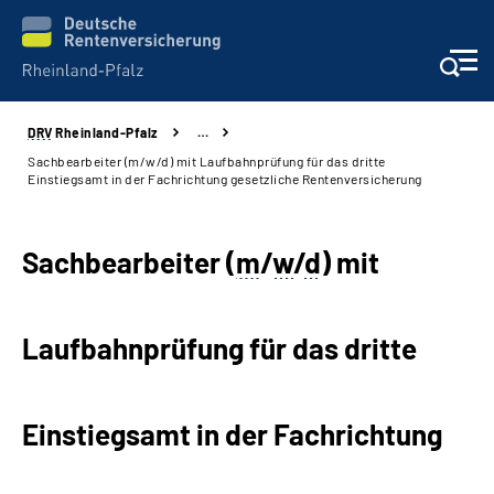
DRV
Rheinland-Pfalz
…
Unsere Leistungen
Sachbearbeiter (m/w/d) mit Laufbahnprüfung für das dritte
Einstiegsamt in der Fachrichtung gesetzliche Rentenversicherung
Beratung
Sachbearbeiter (
m
/
w
/
d
) mit
Online-Services
Karriere
Laufbahnprüfung für das dritte
Presse
Einstiegsamt in der Fachrichtung
Über uns