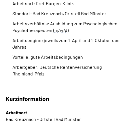
Arbeitsort: Drei-Burgen-Klinik
Inhalte in Gebärdensprache (DGS)
Standort: Bad Kreuznach, Ortsteil Bad Münster
Leichte Sprache
Arbeitsverhältnis: Ausbildung zum Psychologischen
Psychotherapeuten (
m
/
w
/
d
)
Suche
Arbeitsbeginn: jeweils zum 1. April und 1. Oktober des
Jahres
Vorteile: gute Arbeitsbedingungen
Mein Kundenportal
Arbeitgeber: Deutsche Rentenversicherung
Rheinland-Pfalz
Kurzinformation
Arbeitsort
Bad Kreuznach - Ortsteil Bad Münster