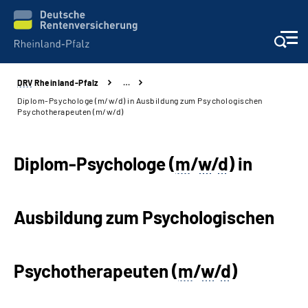
DRV
Rheinland-Pfalz
…
Unsere Leistungen
Diplom-Psychologe (m/w/d) in Ausbildung zum Psychologischen
Psychotherapeuten (m/w/d)
Beratung
Diplom-Psychologe (
m
/
w
/
d
) in
Online-Services
Karriere
Ausbildung zum Psychologischen
Presse
Psychotherapeuten (
m
/
w
/
d
)
Über uns