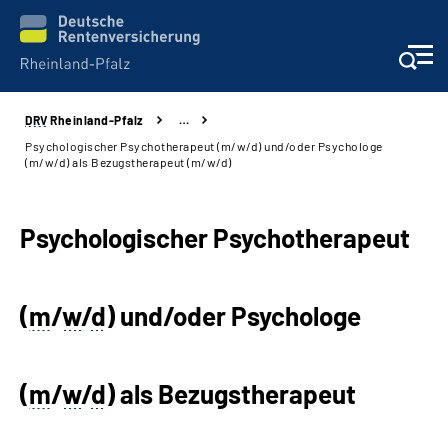
DRV
Rheinland-Pfalz
…
Unsere Leistungen
Psychologischer Psychotherapeut (m/w/d) und/oder Psychologe
(m/w/d) als Bezugstherapeut (m/w/d)
Beratung
Psychologischer Psychotherapeut
Online-Services
Karriere
(
m
/
w
/
d
) und/oder Psychologe
Presse
(
m
/
w
/
d
) als Bezugstherapeut
Über uns