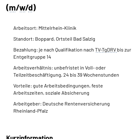
Inhalte in Gebärdensprache (DGS)
(
m
/
w
/
d
)
Leichte Sprache
Arbeitsort: Mittelrhein-Klinik
Suche
Standort: Boppard, Ortsteil Bad Salzig
Bezahlung: je nach Qualifikation nach
TV-TgDRV
bis zur
Entgeltgruppe 14
Mein Kundenportal
Arbeitsverhältnis: unbefristet in Voll- oder
Teilzeitbeschäftigung, 24 bis 39 Wochenstunden
Vorteile: gute Arbeitsbedingungen, feste
Arbeitszeiten, soziale Absicherung
Arbeitgeber: Deutsche Rentenversicherung
Rheinland-Pfalz
Kurzinformation