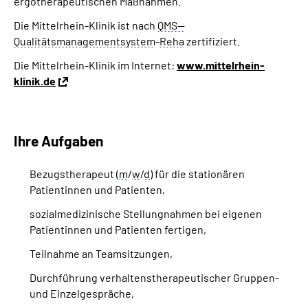
ergotherapeutischen Maßnahmen.
Die Mittelrhein-Klinik ist nach
QMS--
Qualitätsmanagementsystem
-
Reha
zertifiziert.
Die Mittelrhein-Klinik im Internet:
www.mittelrhein-
klinik.de
Ihre Aufgaben
Bezugstherapeut (
m
/
w
/
d
) für die stationären
Patientinnen und Patienten,
sozialmedizinische Stellungnahmen bei eigenen
Patientinnen und Patienten fertigen,
Teilnahme an
Team
sitzungen,
Durchführung verhaltenstherapeutischer Gruppen-
und Einzelgespräche,