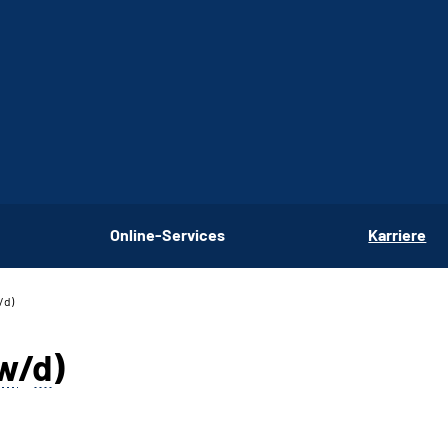
Online-Services
Karriere
/d)
w
/
d
)