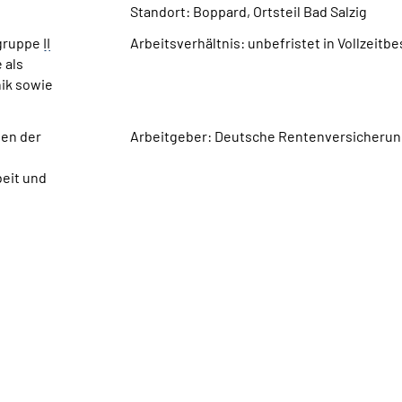
Standort: Boppard, Ortsteil Bad Salzig
tgruppe
II
Arbeitsverhältnis: unbefristet in Vollzeitb
 als
nik sowie
gen der
Arbeitgeber: Deutsche Rentenversicherun
beit und