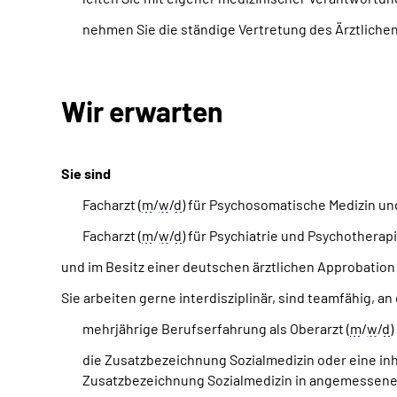
nehmen Sie die ständige Vertretung des Ärztlichen
Wir erwarten
Sie sind
Facharzt (
m
/
w
/
d
) für Psychosomatische Medizin u
Facharzt (
m
/
w
/
d
) für Psychiatrie und Psychotherap
und im Besitz einer deutschen ärztlichen Approbatio
Sie arbeiten gerne interdisziplinär, sind
team
fähig, an
mehrjährige Berufserfahrung als Oberarzt (
m
/
w
/
d
)
die Zusatzbezeichnung Sozialmedizin oder eine inha
Zusatzbezeichnung Sozialmedizin in angemessener