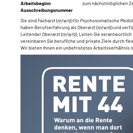
Arbeitsbeginn
zum nächstmöglichen Z
Ausschreibungsnummer
Sie sind Facharzt (
m
/
w
/
d
) für Psychosomatische Medizi
haben Berufserfahrung als Oberarzt
(
m
/
w
/
d
)
und verfü
Leitender Oberarzt (
m
/
w
/
d
). Leiten Sie verantwortlic
vereinbaren Sie berufliche und private Ziele durch fle
Wir bieten Ihnen ein unbefristetes Arbeitsverhältnis in