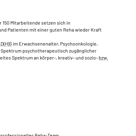
r 150 Mitarbeitende setzen sich in
und Patienten mit einer guten Reha wieder Kraft
D(H)S
im Erwachsenenalter, Psychoonkologie,
e Spektrum psychotherapeutisch zugänglicher
ites Spektrum an körper-, kreativ- und sozio-
bzw.
tiprofessionelles
Reha
-
Team
,