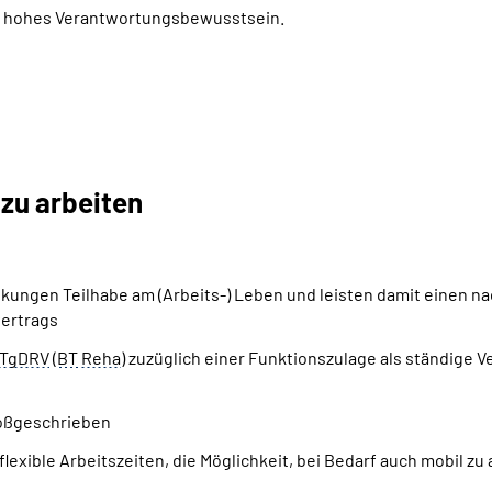
 hohes Verantwortungsbewusstsein.
 zu arbeiten
ungen Teilhabe am (Arbeits-) Leben und leisten damit einen n
vertrags
-TgDRV
(
BT
Reha
) zuzüglich einer Funktionszulage als ständige V
roßgeschrieben
flexible Arbeitszeiten, die Möglichkeit, bei Bedarf auch mobil zu