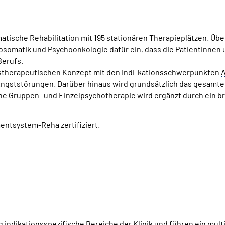
omatische Rehabilitation mit 195 stationären Therapieplätzen. Übe
somatik und Psychoonkologie dafür ein, dass die Patientinnen 
Berufs.
tenstherapeutischen Konzept mit den Indi-kationsschwerpunkten
A
 Angststörungen. Darüber hinaus wird grundsätzlich das gesamt
e Gruppen- und Einzelpsychotherapie wird ergänzt durch ein bre
mentsystem
-
Reha
zertifiziert.
g indikationsspezifische Bereiche der Klinik und führen ein mul