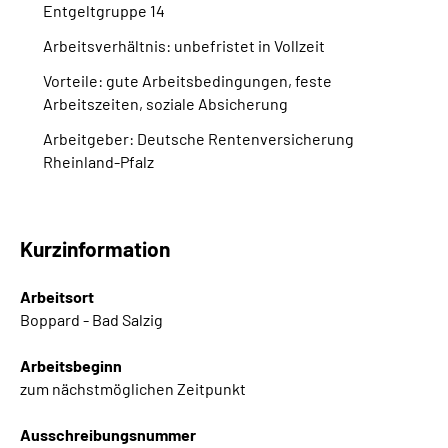
Entgeltgruppe 14
Inhalte in Gebärdensprache (DGS)
Arbeitsverhältnis: unbefristet in Vollzeit
Leichte Sprache
Vorteile: gute Arbeitsbedingungen, feste
Arbeitszeiten, soziale Absicherung
Suche
Arbeitgeber: Deutsche Rentenversicherung
Rheinland-Pfalz
Mein Kundenportal
Kurzinformation
Arbeitsort
Boppard - Bad Salzig
Arbeitsbeginn
zum nächstmöglichen Zeitpunkt
Ausschreibungsnummer