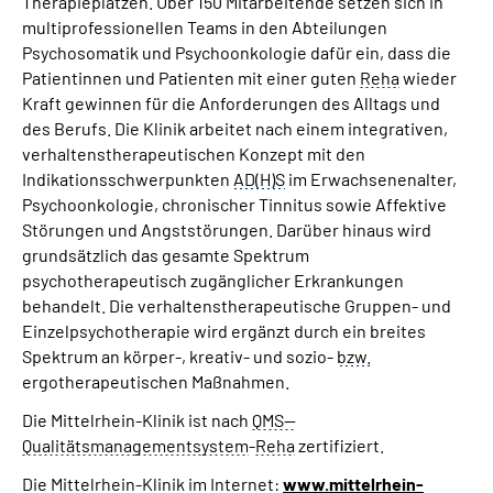
Therapieplätzen. Über 150 Mitarbeitende setzen sich in
multiprofessionellen
Teams
in den Abteilungen
Psychosomatik und Psychoonkologie dafür ein, dass die
Patientinnen und Patienten mit einer guten
Reha
wieder
Kraft gewinnen für die Anforderungen des Alltags und
des Berufs. Die Klinik arbeitet nach einem integrativen,
verhaltenstherapeutischen Konzept mit den
Indikationsschwerpunkten
AD(H)S
im Erwachsenenalter,
Psychoonkologie, chronischer Tinnitus sowie Affektive
Störungen und Angststörungen. Darüber hinaus wird
grundsätzlich das gesamte Spektrum
psychotherapeutisch zugänglicher Erkrankungen
behandelt. Die verhaltenstherapeutische Gruppen- und
Einzelpsychotherapie wird ergänzt durch ein breites
Spektrum an körper-, kreativ- und sozio-
bzw.
ergotherapeutischen Maßnahmen.
Die Mittelrhein-Klinik ist nach
QMS--
Qualitätsmanagementsystem
-
Reha
zertifiziert.
Die Mittelrhein-Klinik im Internet:
www.mittelrhein-