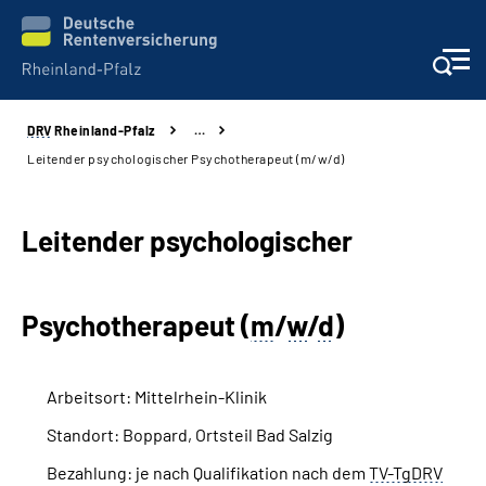
DRV
Rheinland-Pfalz
…
Unsere Leistungen
Leitender psychologischer Psychotherapeut (m/w/d)
Beratung
Leitender psychologischer
Online-Services
Psychotherapeut (
m
/
w
/
d
)
Karriere
Presse
Arbeitsort: Mittelrhein-Klinik
Standort: Boppard, Ortsteil Bad Salzig
Über uns
Bezahlung: je nach Qualifikation nach dem
TV-TgDRV