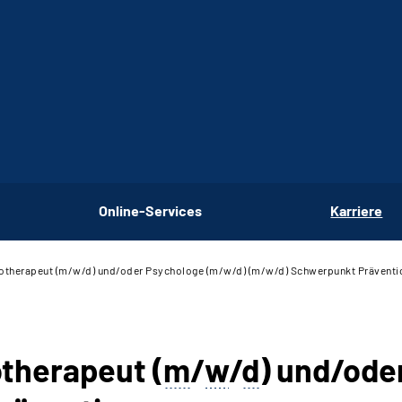
Online-Services
Karriere
therapeut (m/w/d) und/oder Psychologe (m/w/d) (m/w/d) Schwerpunkt Präventi
therapeut (
m
/
w
/
d
) und/ode