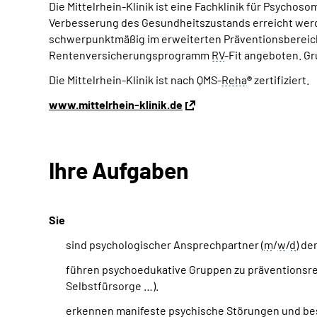
Die Mittelrhein-Klinik ist eine Fachklinik für Psychos
Verbesserung des Gesundheitszustands erreicht werden
schwerpunktmäßig im erweiterten Präventionsbereich 
Rentenversicherungsprogramm
RV
-Fit angeboten. Gr
Die Mittelrhein-Klinik ist nach QMS-
Reha
®
zertifiziert.
www.mittelrhein-klinik.de
Ihre Aufgaben
Sie
sind psychologischer Ansprechpartner (
m
/
w
/
d
) de
führen psychoedukative Gruppen zu präventionsr
Selbstfürsorge …).
erkennen manifeste psychische Störungen und bes