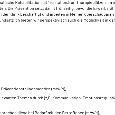
omatische Rehabilitation mit 195 stationären Therapieplätzen. Im
. Die Prävention setzt damit frühzeitig, bevor die Erwerbsfähi
der Klinik beschäftigt und arbeiten in kleinen überschaubaren
undsätzlich bieten wir perspektivisch auch die Möglichkeit in der
r Präventionsteilnehmenden (
m
/
w
/
d
).
elevanten Themen durch (
z.B.
Kommunikation, Emotionsregulatio
prechen diese bei Bedarf mit den Betroffenen (
m
/
w
/
d
).