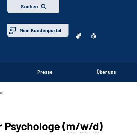
Suchen
Mein Kundenportal
Presse
Über uns
on
r Psychologe (
m
/
w
/
d
)