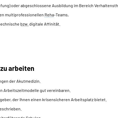
üfung) oder abgeschlossene Ausbildung im Bereich Verhaltensth
ren multiprofessionellen
Reha
-
Teams
,
 technische
bzw.
digitale Affinität.
 zu arbeiten
ngen der Akutmedizin.
en Arbeitszeitmodelle gut vereinbaren.
geber, der Ihnen einen krisensicheren Arbeitsplatz bietet.
eschrieben.
eiterführende Schulen.