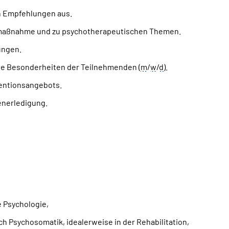
n Empfehlungen aus.
nsmaßnahme und zu psychotherapeutischen Themen.
ungen.
he Besonderheiten der Teilnehmenden (
m
/
w
/
d
).
ventionsangebots.
enerledigung.
e Psychologie,
h Psychosomatik, idealerweise in der Rehabilitation,