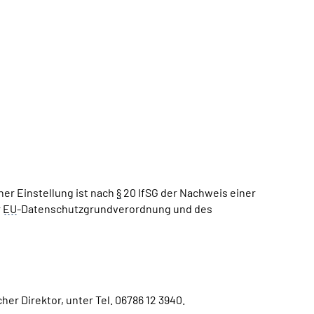
er Einstellung ist nach
§
20 IfSG der Nachweis einer
r
EU
-Datenschutzgrundverordnung und des
er Direktor, unter Tel. 06786 12 3940.