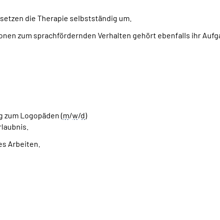
 setzen die Therapie selbstständig um.
sonen zum sprachfördernden Verhalten gehört ebenfalls ihr Auf
g zum Logopäden (
m
/
w
/
d
)
laubnis.
s Arbeiten.