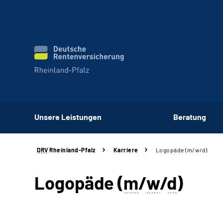
Unsere Leistungen
Beratung
DRV
Rheinland-Pfalz
Karriere
Logopäde (m/w/d)
Logopäde (
m
/
w
/
d
)