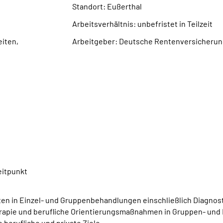
Standort: Eußerthal
Arbeitsverhältnis: unbefristet in Teilzeit
eiten,
Arbeitgeber: Deutsche Rentenversicherun
eitpunkt
nten in Einzel- und Gruppenbehandlungen einschließlich Diagno
erapie und berufliche Orientierungsmaßnahmen in Gruppen- und E
 berufliche und private Ziele.