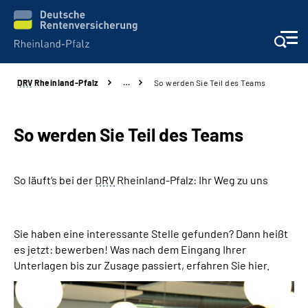
DRV
Rheinland-Pfalz
…
So werden Sie Teil des Teams
Unsere Leistungen
Beratung
So werden Sie Teil des
Teams
Online-Services
So läuft’s bei der
DRV
Rheinland-Pfalz: Ihr Weg zu uns
Karriere
Sie haben eine interessante Stelle gefunden? Dann heißt
Presse
es jetzt: bewerben! Was nach dem Eingang Ihrer
Unterlagen bis zur Zusage passiert, erfahren Sie hier.
Über uns