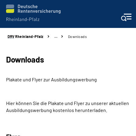
DRV
Rheinland-Pfalz
…
Downloads
Unsere Leistungen
Beratung
Downloads
Online-Services
Plakate und Flyer zur Ausbildungswerbung
Karriere
Hier können Sie die Plakate und Flyer zu unserer aktuellen
Presse
Ausbildungswerbung kostenlos herunterladen.
Über uns