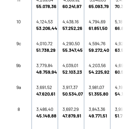
55.078,36
60.241,97
65.093,79
70.357
10
4.124,53
4.438,16
4.794,69
5.181,3
53.206,44
57.252,26
61.851,50
66.839
9c
4.010,72
4.290,50
4.594,76
4.922,
51.738,29
55.347,45
59.272,40
63.501
9b
3.779,84
4.039,01
4.203,56
4.690,
48.759,94
52.103,23
54.225,92
60.508
9a
3.691,52
3.917,37
3.981,07
4.196,3
47.620,61
50.534,07
51.355,80
54.132
8
3.486,40
3.697,29
3.843,36
3.992,
45.148,88
47.879,91
49.771,51
51.701