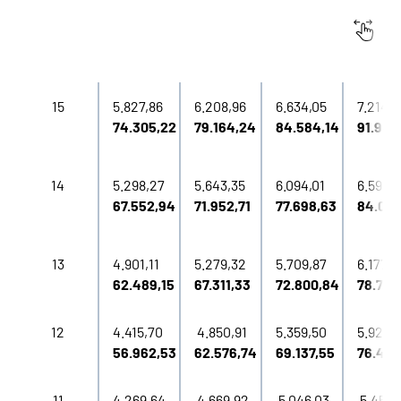
Inhalte in Gebärdensprache (DGS)
Grundentgelt
Grundentgelt
Entwicklungs-
Entwic
Entgeltgruppe
Stufe 1
Stufe 2
stufe 3
stufe 
Leichte Sprache
15
5.827,86
6.208,96
6.634,05
7.214,3
Suche
74.305,22
79.164,24
84.584,14
91.983
14
5.298,27
5.643,35
6.094,01
6.594,1
Mein Kundenportal
67.552,94
71.952,71
77.698,63
84.075
13
4.901,11
5.279,32
5.709,87
6.177,3
62.489,15
67.311,33
72.800,84
78.760
12
4.415,70
4.850,91
5.359,50
5.923,
56.962,53
62.576,74
69.137,55
76.417
11
4.269,64
4.669,92
5.046,03
5.454,