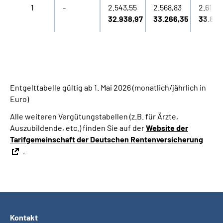
1
-
2.543,55
2.568,83
2.611,6
32.938,97
33.266,35
33.821
Entgelttabelle gültig ab 1. Mai 2026 (monatlich/jährlich in
Euro)
Alle weiteren Vergütungstabellen (z.B. für Ärzte,
Auszubildende, etc.) finden Sie auf der
Website der
Tarifgemeinschaft der Deutschen Rentenversicherung
.
Kontakt