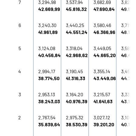
7
3.294,98
3.537,94
3.682,69
3.828,
42.669,99
45.816,32
47.690,84
49.58
6
3.240,30
3.440,25
3.580,46
3.719,2
41.961,89
44.551,24
46.366,96
48.163
5
3.124,08
3.318,04
3.449,05
3.587,7
40.456,84
42.968,62
44.665,20
46.461
4
2.994,17
3.190,45
3.355,14
3.457,6
38.774,50
41.316,33
43.449,06
44.776
3
2.953,13
3.164,20
3.215,57
3.332,
38.243,03
40.976,39
41.641,63
43.162
2
2.767,54
2.975,32
3.027,12
3.101,0
35.839,64
38.530,39
39.201,20
40.158