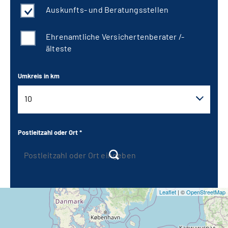
Auskunfts- und Beratungsstellen
Ehrenamtliche Versichertenberater /-
älteste
Umkreis in km
10
10
Postleitzahl oder Ort *
20
30
Leaflet
| ©
OpenStreetMap
40
50