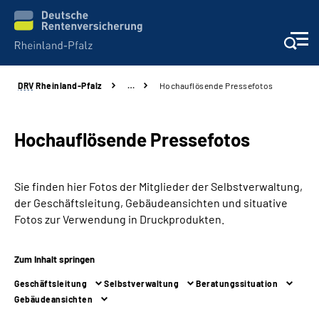
DRV
Rheinland-Pfalz
…
Hochauflösende Pressefotos
Unsere Leistungen
Beratung
Hochauflösende Pressefotos
Online-Services
Sie finden hier Fotos der Mitglieder der Selbstverwaltung,
der Geschäftsleitung, Gebäudeansichten und situative
Karriere
Fotos zur Verwendung in Druckprodukten.
Presse
Zum Inhalt springen
Geschäftsleitung
Selbstverwaltung
Beratungssituation
Über uns
Gebäudeansichten