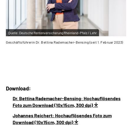
Quelle:
Deutsche Rentenversicherung Rheinland-Pfalz / Lehr
Qu
Geschäftsführerin Dr. Bettina Rademacher-Bensing (seit 1. Februar 2023)
Ste
Download:
Dr. Bettina Rademacher-Bensing: Hochauflösendes
Foto zum Download (10x15cm, 300 dpi)
Johannes Reichert: Hochauflösendes Foto zum
Download (10x15cm, 300 dpi)