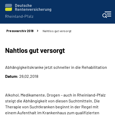
Pressearchiv 2018
Nahtlos gut versorgt
Unsere Leistungen
Beratung
Nahtlos gut versorgt
Online-Services
Abhängigkeitskranke jetzt schneller in die Rehabilitation
Datum:
26.02.2018
Karriere
Presse
Alkohol, Medikamente, Drogen – auch in Rheinland-Pfalz
steigt die Abhängigkeit von diesen Suchtmitteln. Die
Über uns
Therapie von Suchtkranken beginnt in der Regel mit
einem Aufenthalt im Krankenhaus zum qualifizierten