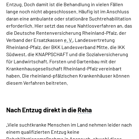
Entzug. Doch damit ist die Behandlung in vielen Fällen
Inhalte in Gebärdensprache (DGS)
lange noch nicht abgeschlossen. Häufig ist im Anschluss
daran eine ambulante oder stationäre Suchtrehabilitation
Leichte Sprache
erforderlich. Hier setzt das neue Nahtlosverfahren an, das
die Deutsche Rentenversicherung Rheinland-Pfalz, der
Suche
Verband der Ersatzkassen
e. V.
, Landesvertretung
Rheinland-Pfalz, der BKK Landesverband Mitte, die IKK
Südwest, die KNAPPSCHAFT und die Sozialversicherung
für Landwirtschaft, Forsten und Gartenbau mit der
Mein Kundenportal
Krankenhausgesellschaft Rheinland-Pfalz vereinbart
haben. Die rheinland-pfälzischen Krankenhäuser können
diesem Verfahren beitreten.
Nach Entzug direkt in die
Reha
„Viele suchtkranke Menschen im Land nehmen leider nach
einem qualifizierten Entzug keine
Rehabilitationsmaßnahme in Anspruch, obwohl diese