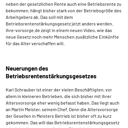
neben der gesetzlichen Rente auch eine Betriebsrente zu
Inhalte in Gebärdensprache (DGS)
bekommen, hängt bisher stark von der Betriebsgröße des
Arbeitgebers ab. Das soll mit dem
Leichte Sprache
Betriebsrentenstärkungsgesetz jetzt anders werden.
ihre-vorsorge.de zeigt in einem neuen Video, wie das
Suche
neue Gesetz noch mehr Menschen zusätzliche Einkünfte
für das Alter verschaffen will.
Mein Kundenportal
Neuerungen des
Betriebsrentenstärkungsgesetzes
Karl Schrauber ist einer der vielen Beschäftigten, vor
allem in kleineren Betrieben, die sich bisher mit ihrer
Altersvorsorge eher wenig befasst haben. Das liegt auch
an Martin Meister, seinem Chef. Denn die Altersvorsorge
der Gesellen in Meisters Betrieb ist bisher oft zu kurz
gekommen. Das will das Betriebsrentenstärkungsgesetz